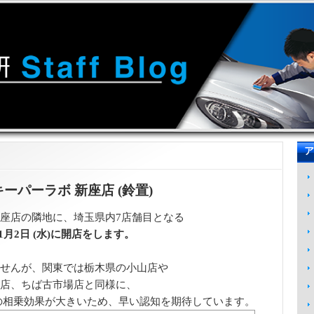
ア
店 キーパーラボ 新座店 (鈴置)
座店の隣地に、埼玉県内7店舗目となる
月2日 (水)に開店をします。
せんが、関東では栃木県の小山店や
店、ちば古市場店と同様に、
の相乗効果が大きいため、早い認知を期待しています。