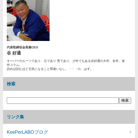
代表取締役会長兼CEO
谷 好通
キーパーのルーツであり、父であり 男であり、少年でもある谷好通の大作、名作、迷
作コラム。
読めば読むほど元気になること間違いなし。・・・の、はず。
検索
リンク集
KeePerLABOブログ