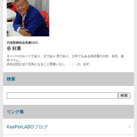
代表取締役会長兼CEO
谷 好通
キーパーのルーツであり、父であり 男であり、少年でもある谷好通の大作、名作、迷
作コラム。
読めば読むほど元気になること間違いなし。・・・の、はず。
検索
リンク集
KeePerLABOブログ