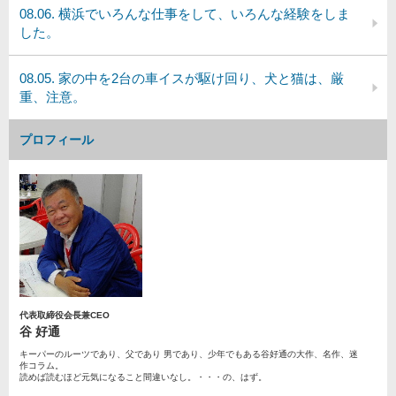
08.06. 横浜でいろんな仕事をして、いろんな経験をしま
した。
08.05. 家の中を2台の車イスが駆け回り、犬と猫は、厳
重、注意。
プロフィール
代表取締役会長兼CEO
谷 好通
キーパーのルーツであり、父であり 男であり、少年でもある谷好通の大作、名作、迷
作コラム。
読めば読むほど元気になること間違いなし。・・・の、はず。