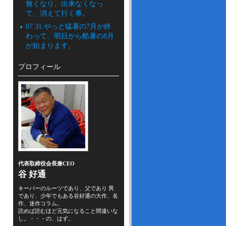
無くなり、出来なくなっ
て、消えて行く事。
07.31.やっと猛暑の7月が終
わって、明日から酷暑の8月
が始まります。
プロフィール
代表取締役会長兼CEO
谷 好通
キーパーのルーツであり、父であり 男
であり、少年でもある谷好通の大作、名
作、迷作コラム。
読めば読むほど元気になること間違いな
し。・・・の、はず。