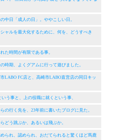
 三連休の中日「成人の日」。ややこしい日。
 ポテンシャルを最大化するために、何を、どうすべき
与えられた時間が有限である事。
 昔はこの時期、よくグアムに行って遊びました。
つくば市LABO FC店と、高崎市LABO直営店の同日キッ
 働くという事と、上の役職に就くという事、
 これからの行く先を、23年前に書いたブログに見た。
 ここからどう跳ぶか、あるいは飛ぶか。
 人は褒められ、認められ、おだてられると驚くほど馬鹿