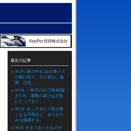
最近の記事
08.05. 家の中を2台の車イス
が駆け回り、犬と猫は、厳
重、注意。
08.04. 一昨日のSGT第4戦富
士S.W。優勝の喜びは次戦
にとっておく。
08.02. あって当たり前が無
くなる不便さと、ありがた
みを痛感する。
08.01.今まであったものが