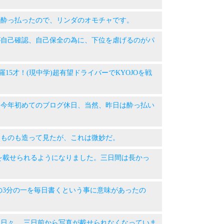
 今日も酔っ払ったので、リンダのオモチャです。
 上位が自己確認、自己保全の為に、下位を虐げるのがパ
井沙羅15才！(現中学)超有望ドライバーでKYOJOを戦
 昨日、今年初めてのブログ休日、当然、昨日は酔っ払い
 こんなものも造って見たが、これは微妙だ。
 写真を載せられるようになりました。三日間は長かっ
 人生の3分の一を毎日書くという事に意味があったの
 平和な日々。 三日前から写真が載せられなくなっていま