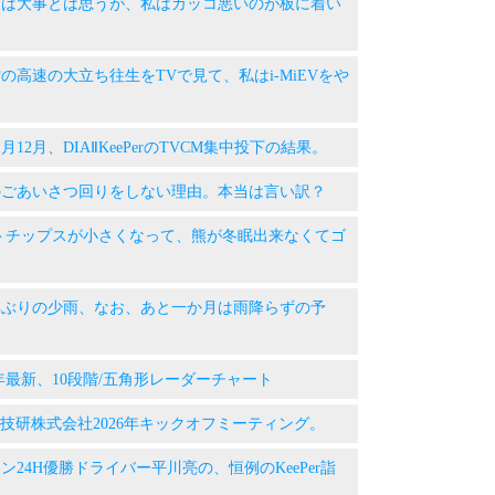
 見た目は大事とは思うが、私はカッコ悪いのが板に着い
昔、雪の高速の大立ち往生をTVで見て、私はi-MiEVをや
年11月12月、DIAⅡKeePerのTVCM集中投下の結果。
 新年のごあいさつ回りをしない理由。本当は言い訳？
 ポテトチップスが小さくなって、熊が冬眠出来なくてゴ
 三十年ぶりの少雨、なお、あと一か月は雨降らずの予
2026年最新、10段階/五角形レーダーチャート
KeePer技研株式会社2026年キックオフミーティング。
ル・マン24H優勝ドライバー平川亮の、恒例のKeePer詣