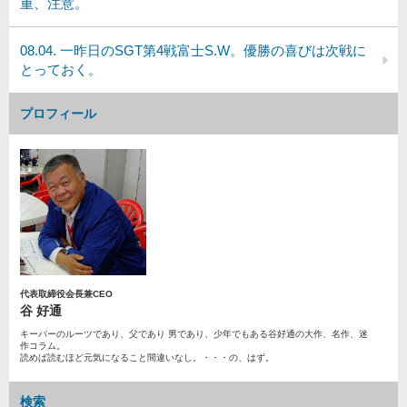
重、注意。
08.04. 一昨日のSGT第4戦富士S.W。優勝の喜びは次戦に
とっておく。
プロフィール
代表取締役会長兼CEO
谷 好通
キーパーのルーツであり、父であり 男であり、少年でもある谷好通の大作、名作、迷
作コラム。
読めば読むほど元気になること間違いなし。・・・の、はず。
検索