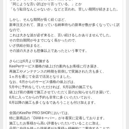
「同じような言い訳ばかり言っている。」とか
「もう駄目なんじゃないか」などと言われ、苦しい期間が続きました。
しかし、そんな期間が長く続くほど、
新車注文されて、溜まっている納車待ちの新車が数が多くなっていく訳
なので、
これは大きな波が必ず来ると、言い続けるしかありませんでした。
その空白期間が今までになく長かったので、
いざ供給が始まると、
その波の大きさも想像以上であったという事です。
さらには6月より実施する
KeePerサービス価格の値上げの案内もお客様に行き届き、
再施工やメンテナンスの時期を前倒しで実施された方も多く、
1ヵ月を通じて全店で活況となりました。
なお、6月からのサービス価格の値上げは、
5月中に予約をしていただければ、6月以降の施工でも
値上げ前の価格で施工させていただく旨のお知らせも行き届いて、
6月に入ってからの予約も非常に多くいただいており、
6月以降の施工も多くなるであろうことも付け加えます。
全国のKeePer PRO SHOPにおいては、
特に新商品の「DIAⅡキーパー」がキ着実に定着しております。
施工したお客様から高い評価をいただいていることに加え、
品質に自信を持った技術者がお客様へ積極的にご案内することで、