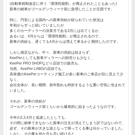
(自動車税制改定に伴う「環境性能割」が廃止されたこともあった)
新車の納車がゴールデンウィーク前に急増したことが主因です。
特に、円安による国内への新車供給が絞られていた状況は
年初からずっと続いていましたが
多くのカーディラーの決算月である3月には出てくるか、
あるいは、4月からは「環境性能割」が廃止されるので、
新車の供給も、遅くても4月からは増えて来るかと期待したのです。
しかし残念ながら、中々、新車の供給は始まらず、
KeePerとしても新車ディラーへの卸売りも少なく、
KeePer PRO SHOPなどり店頭での販売も、
当然、KeePer LABOの店頭でも、
高単価のKeePerコーティング施工が多い新車のご来店が目に見えて少
なく、
会社全体が、長い期間、前年割れも時折するような重い空気に包まれて
いました。
それが、新車の供給が
ゴールデンウィーク前くらいから爆発的に始まったようなのです。
今年の2,3,4月と低迷したとしても、
その間に納車できなかった新車の注文が消えてしまう訳ではないので、
必ず、その新車が大きな波となって帰ってくる事は分かっていました。
しかし、その事を何か月も言い続けると、