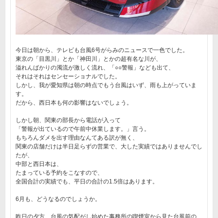
今日は朝から、テレビも台風6号がらみのニュースで一色でした。
東京の「目黒川」とか「神田川」とかの超有名な川が、
溢れんばかりの濁流が激しく流れ、「○○警報」なども出て、
それはそれはセンセーショナルでした。
しかし、我が愛知県は朝の時点でもう台風はいず、雨も上がっていま
す。
だから、西日本も何の影響はないでしょう。
しかし朝、関東の部長から電話が入って
「警報が出ているので午前中休業します。」言う。
もちろんダメを出す理由なんてある訳が無く、
関東の店舗だけは半日足らずの営業で、大した実績ではありませんでし
たが、
中部と西日本は、
たまっている予約をこなすので、
全国合計の実績でも、平日の合計の1.5倍はあります。
6月も、どうなるのでしょうか。
昨日の夕方、台風の気配がし始めた事務所の喫煙室から見た台風前の