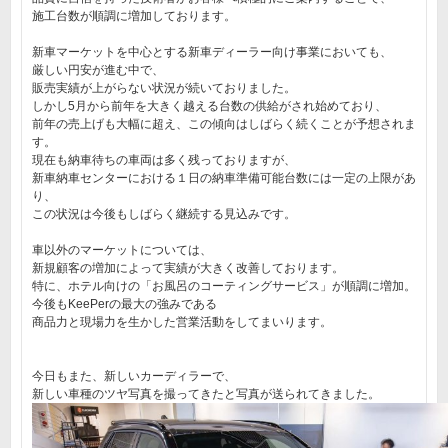
施工台数が順調に増加しております。
新車マーケットを中心とする新車ディーラー向け事業においても、
厳しい円安が進む中で、
販売実績が上がらない状況が続いておりました。
しかし5月から前年を大きく越える台数の供給がされ始めており、
前年の売上げも大幅に超え、この傾向はしばらく続くことが予想されま
す。
現在も納車待ちの車両は多く残っておりますが、
新車納車センターにおける１日の納車準備可能台数には一定の上限があ
り、
この状況は今後もしばらく継続する見込みです。
車以外のマーケットについては、
新規顧客の増加によって実績が大きく改善しております。
特に、ホテル向けの「お風呂のコーティングサービス」が順調に増加。
今後もKeePerの最大の強みである
商品力と現場力を生かした営業活動をしてまいります。
今日もまた、新しいカーディラーで、
新しい車種のツヤ写真を撮ってきたと写真が送られてきました。