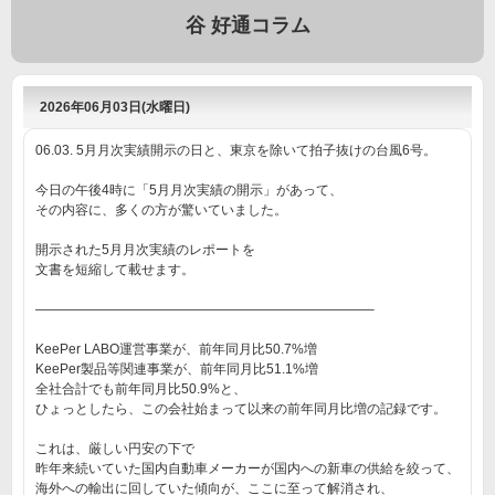
谷 好通コラム
2026年06月03日(水曜日)
06.03. 5月月次実績開示の日と、東京を除いて拍子抜けの台風6号。
今日の午後4時に「5月月次実績の開示」があって、
その内容に、多くの方が驚いていました。
開示された5月月次実績のレポートを
文書を短縮して載せます。
—————————————————————————–
KeePer LABO運営事業が、前年同月比50.7%増
KeePer製品等関連事業が、前年同月比51.1%増
全社合計でも前年同月比50.9%と、
ひょっとしたら、この会社始まって以来の前年同月比増の記録です。
これは、厳しい円安の下で
昨年来続いていた国内自動車メーカーが国内への新車の供給を絞って、
海外への輸出に回していた傾向が、ここに至って解消され、