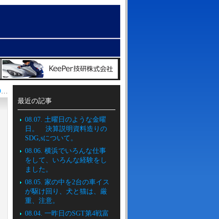
06.01. 直営の新店、LABO八尾南店とLABO東大阪店、同時open >>
最近の記事
08.07. 土曜日のような金曜
日。 決算説明資料造りの
SDG,sについて。
08.06. 横浜でいろんな仕事
をして、いろんな経験をし
ました。
08.05. 家の中を2台の車イス
が駆け回り、犬と猫は、厳
重、注意。
08.04. 一昨日のSGT第4戦富