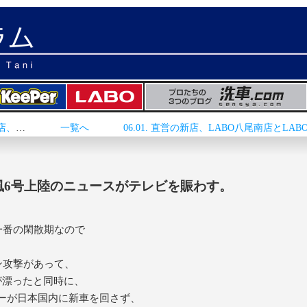
<< 05.30. 東海店4.5kmに新-太田川店開店、明後日からLABO東海店を工事
一覧へ
、台風6号上陸のニュースがテレビを賑わす。
一番の閑散期なので
ン攻撃があって、
が漂ったと同時に、
ーが日本国内に新車を回さず、