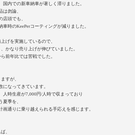
、国内での新車納車が著しく滞りました。
納品は勿論、
HOPの店頭でも、
車納車時のKeePerコーティングが減りました。
値上げを実施しているので、
り、かなり売り上げが伸びていました。
から前年比では苦戦でした。
りますが、
数になってきています。
人時生産が7,000円/人時で収まっており
う夏季を、
計画通りに乗り越えられる手応えを感じます。
れば、