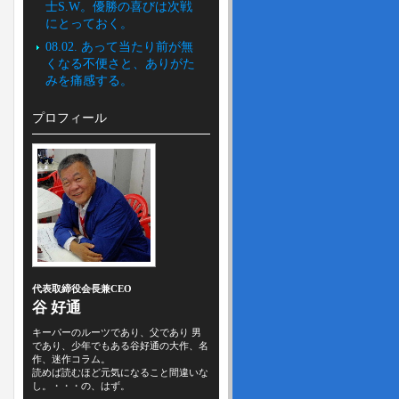
士S.W。優勝の喜びは次戦
にとっておく。
08.02. あって当たり前が無
くなる不便さと、ありがた
みを痛感する。
プロフィール
代表取締役会長兼CEO
谷 好通
キーパーのルーツであり、父であり 男
であり、少年でもある谷好通の大作、名
作、迷作コラム。
読めば読むほど元気になること間違いな
し。・・・の、はず。