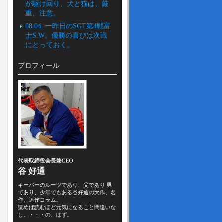
が駆け回り、犬と猫は、厳
重、注意。
08.04. 一昨日のSGT第4戦富
士S.W。優勝の喜びは次戦
にとっておく。
プロフィール
代表取締役会長兼CEO
谷 好通
キーパーのルーツであり、父であり 男
であり、少年でもある谷好通の大作、名
作、迷作コラム。
読めば読むほど元気になること間違いな
し。・・・の、はず。