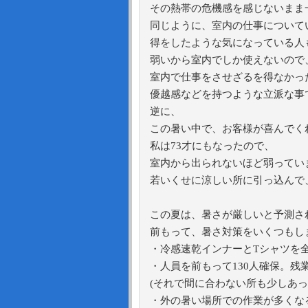
その熱帯の危機感を感じないまま
同じように、室内の仕事について
得をしたような気になっている人
弱いから室内でしか使えないので
室内で仕事をさせざるを得なかっ
優越感などを持つような立派な事
逆に、
この暑い中で、お客様が喜んでく
私は73才にもなったので、
室内から出られないほど弱っていま
若いくせに涼しい所に引っ込んで
この夏は、暑さが厳しいと予測さ
前もって、暑さ対策をいくつもし
・冷感速乾インナーとTシャツを
・人員を前もって130人確保。
(それで間に合わない所も少しあっ
・外の暑い場所での作業が多くな