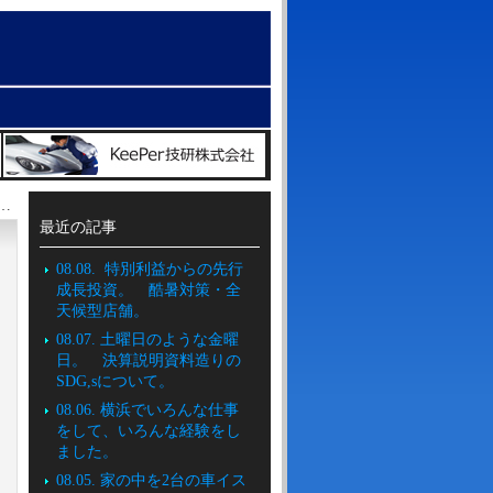
達は「俺達を殺すつもりかっ！」と、怒るべきだ。 >>
最近の記事
08.08. 特別利益からの先行
成長投資。 酷暑対策・全
天候型店舗。
08.07. 土曜日のような金曜
日。 決算説明資料造りの
SDG,sについて。
08.06. 横浜でいろんな仕事
をして、いろんな経験をし
ました。
08.05. 家の中を2台の車イス