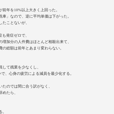
が前年を10%以上大きく上回った。
洗車」なので、逆に平均単価は下がった。
したことないが、
症も発症ゼロで、
の増加分の人件費はほとんど相殺出来て、
費の総額は前年とあまり変わらない。
員して残業を少なくし、
防いで、心身の疲労による減員を最少化する。
いたのでは間に合う訳がなく、
辞めたら、
る。