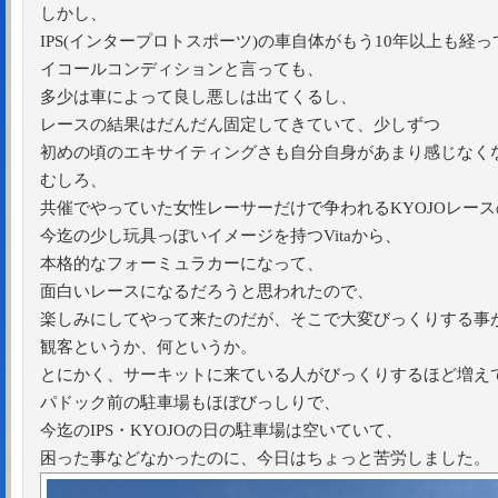
しかし、
IPS(インタープロトスポーツ)の車自体がもう10年以上も経
イコールコンディションと言っても、
多少は車によって良し悪しは出てくるし、
レースの結果はだんだん固定してきていて、少しずつ
初めの頃のエキサイティングさも自分自身があまり感じなく
むしろ、
共催でやっていた女性レーサーだけで争われるKYOJOレー
今迄の少し玩具っぽいイメージを持つVitaから、
本格的なフォーミュラカーになって、
面白いレースになるだろうと思われたので、
楽しみにしてやって来たのだが、そこで大変びっくりする事
観客というか、何というか。
とにかく、サーキットに来ている人がびっくりするほど増え
パドック前の駐車場もほぼびっしりで、
今迄のIPS・KYOJOの日の駐車場は空いていて、
困った事などなかったのに、今日はちょっと苦労しました。